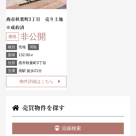
燕市秋葉町3丁目 売り土地
※成約済
非公開
価格
種別
売地
間取
面積
132.00㎡
住所
燕市秋葉町3丁目
交通
燕駅 徒歩21分
物件詳細はこちら
売買物件を探す
沿線検索