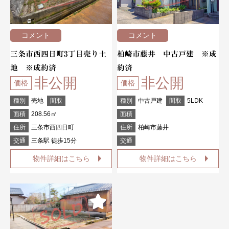
コメント
コメント
三条市西四日町3丁目売り土
柏崎市藤井 中古戸建 ※成
地 ※成約済
約済
非公開
非公開
価格
価格
種別
売地
間取
種別
中古戸建
間取
5LDK
面積
208.56㎡
面積
住所
三条市西四日町
住所
柏崎市藤井
交通
三条駅 徒歩15分
交通
物件詳細はこちら
物件詳細はこちら