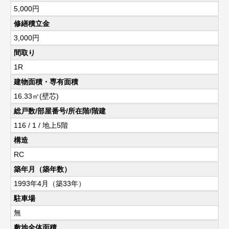
5,000円
修繕積立金
3,000円
間取り
1R
建物面積・専有面積
16.33㎡(壁芯)
総戸数/部屋番号/所在階/階建
116 / 1 / 地上5階
構造
RC
築年月（築年数）
1993年4月（築33年）
駐車場
無
敷地全体面積