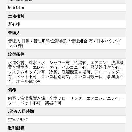
666.01㎡
土地権利
所有権
管理人
管理人:日勤 / 管理形態:全部委託 / 管理組合:有 / 日本ハウズイ
ング(株)
設備条件
水道公営、排水下水、シャワー有、給湯有、エアコン、洗濯機
置き場室内、エレベータ有、バルコニー有、照明器具付き有、
システムキッチン有、冷房、洗濯機置き場有、フローリング
有、ペット不可、コンロ種別電気、コンロ口数一口、事務所不
可、オール電化有
備考
内容：洗濯機置き場、全室フローリング、エアコン、エレベー
ター、ペット不可、楽器不可
現況/入居時期
空室 / 即時
取引態様