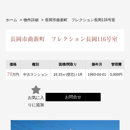
ホーム
物件詳細
長岡市曲新町 フレクション長岡116号室
長岡市曲新町 フレクション長岡116号室
価格
種別
面積/間取り
築年月
管理費
78
万円
中古マンション
16.33㎡(壁芯) / 1R
1993-04-01
5,000円
お問合せ
お気に入
りに
追加