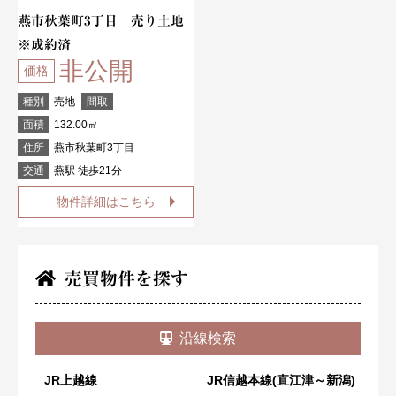
燕市秋葉町3丁目 売り土地
※成約済
非公開
価格
種別
売地
間取
面積
132.00㎡
住所
燕市秋葉町3丁目
交通
燕駅 徒歩21分
物件詳細はこちら
売買物件を探す
沿線検索
JR上越線
JR信越本線(直江津～新潟)