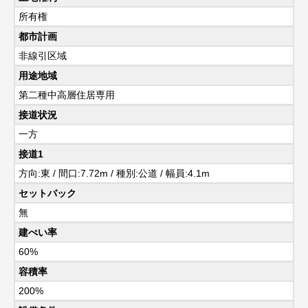
所有権
都市計画
非線引区域
用途地域
第二種中高層住居専用
接道状況
一方
接道1
方向:東 / 間口:7.72m / 種別:公道 / 幅員:4.1m
セットバック
無
建ぺい率
60%
容積率
200%