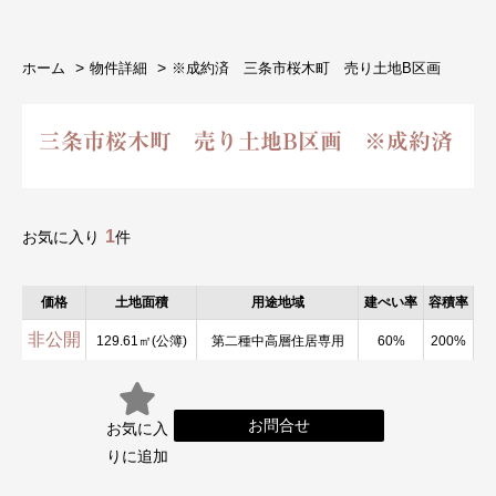
ホーム
物件詳細
※成約済 三条市桜木町 売り土地B区画
三条市桜木町 売り土地B区画 ※成約済
1
お気に入り
件
価格
土地面積
用途地域
建ぺい率
容積率
非公開
129.61㎡(公簿)
第二種中高層住居専用
60%
200%
お問合せ
お気に入
りに
追加