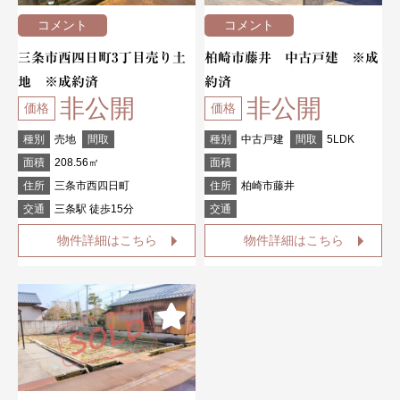
コメント
コメント
三条市西四日町3丁目売り土
柏崎市藤井 中古戸建 ※成
地 ※成約済
約済
非公開
非公開
価格
価格
種別
売地
間取
種別
中古戸建
間取
5LDK
面積
208.56㎡
面積
住所
三条市西四日町
住所
柏崎市藤井
交通
三条駅 徒歩15分
交通
物件詳細はこちら
物件詳細はこちら