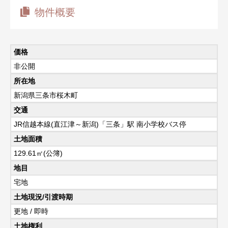
物件概要
価格
非公開
所在地
新潟県三条市桜木町
交通
JR信越本線(直江津～新潟)「三条」駅 南小学校バス停
土地面積
129.61㎡(公簿)
地目
宅地
土地現況/引渡時期
更地 / 即時
土地権利